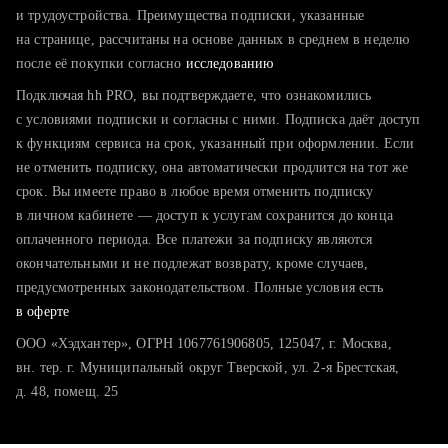
тратите много времени на поиск и вручную поднимаете
и трудоустройства. Преимущества подписки, указанные
резюме
на странице, рассчитаны на основе данных в среднем в неделю
после её покупки согласно
хотите сравнить себя с конкурентами и оценить шансы
исследованию
Подключая hh PRO, вы подтверждаете, что ознакомились
с условиями подписки и согласны с ними. Подписка даёт доступ
к функциям сервиса на срок, указанный при оформлении. Если
не отменить подписку, она автоматически продлится на тот же
срок. Вы имеете право в любое время отменить подписку
в личном кабинете — доступ к услугам сохранится до конца
оплаченного периода. Все платежи за подписку являются
окончательными и не подлежат возврату, кроме случаев,
предусмотренных законодательством. Полные условия есть
в оферте
ООО «Хэдхантер», ОГРН 1067761906805, 125047, г. Москва,
вн. тер. г. Муниципальный округ Тверской, ул. 2-я Брестская,
д. 48, помещ. 25