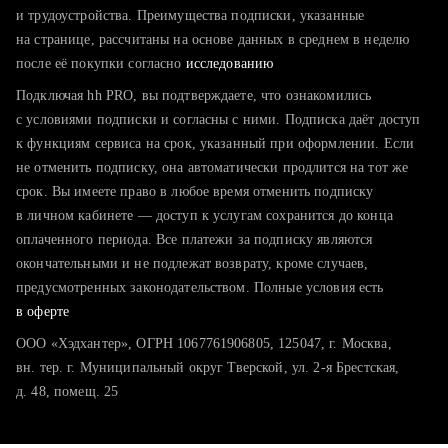
тратите много времени на поиск и вручную поднимаете
и трудоустройства. Преимущества подписки, указанные
резюме
на странице, рассчитаны на основе данных в среднем в неделю
после её покупки согласно
хотите сравнить себя с конкурентами и оценить шансы
исследованию
Подключая hh PRO, вы подтверждаете, что ознакомились
с условиями подписки и согласны с ними. Подписка даёт доступ
к функциям сервиса на срок, указанный при оформлении. Если
не отменить подписку, она автоматически продлится на тот же
срок. Вы имеете право в любое время отменить подписку
в личном кабинете — доступ к услугам сохранится до конца
оплаченного периода. Все платежи за подписку являются
окончательными и не подлежат возврату, кроме случаев,
предусмотренных законодательством. Полные условия есть
в оферте
ООО «Хэдхантер», ОГРН 1067761906805, 125047, г. Москва,
вн. тер. г. Муниципальный округ Тверской, ул. 2-я Брестская,
д. 48, помещ. 25