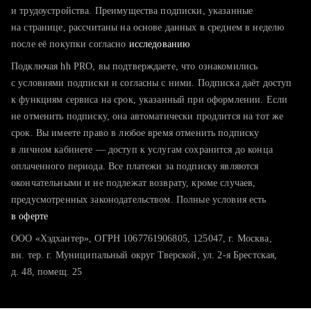
тратите много времени на поиск и вручную поднимаете
и трудоустройства. Преимущества подписки, указанные
резюме
на странице, рассчитаны на основе данных в среднем в неделю
после её покупки согласно
хотите сравнить себя с конкурентами и оценить шансы
исследованию
Подключая hh PRO, вы подтверждаете, что ознакомились
с условиями подписки и согласны с ними. Подписка даёт доступ
к функциям сервиса на срок, указанный при оформлении. Если
не отменить подписку, она автоматически продлится на тот же
срок. Вы имеете право в любое время отменить подписку
в личном кабинете — доступ к услугам сохранится до конца
оплаченного периода. Все платежи за подписку являются
окончательными и не подлежат возврату, кроме случаев,
предусмотренных законодательством. Полные условия есть
в оферте
ООО «Хэдхантер», ОГРН 1067761906805, 125047, г. Москва,
вн. тер. г. Муниципальный округ Тверской, ул. 2-я Брестская,
д. 48, помещ. 25