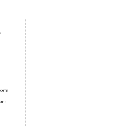
р
 сети
ого