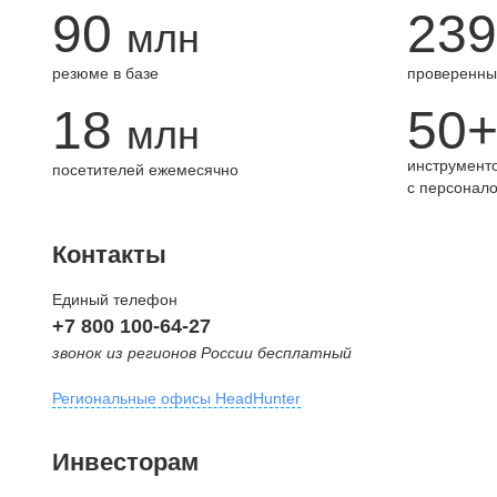
90
239
млн
резюме в базе
проверенны
18
50
млн
инструменто
посетителей ежемесячно
с персонал
Контакты
Единый телефон
+7 800 100-64-27
звонок из регионов России бесплатный
Региональные офисы HeadHunter
Москва
Инвесторам
внутригородская территория