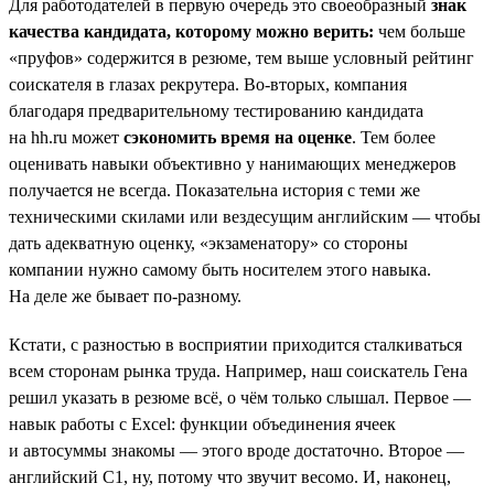
Для работодателей в первую очередь это своеобразный
знак
качества кандидата, которому можно верить:
чем больше
«пруфов» содержится в резюме, тем выше условный рейтинг
соискателя в глазах рекрутера. Во-вторых, компания
благодаря предварительному тестированию кандидата
на hh.ru может
сэкономить время на оценке
. Тем более
оценивать навыки объективно у нанимающих менеджеров
получается не всегда. Показательна история с теми же
техническими скилами или вездесущим английским — чтобы
дать адекватную оценку, «экзаменатору» со стороны
компании нужно самому быть носителем этого навыка.
На деле же бывает по-разному.
Кстати, с разностью в восприятии приходится сталкиваться
всем сторонам рынка труда. Например, наш соискатель Гена
решил указать в резюме всё, о чём только слышал. Первое —
навык работы с Excel: функции объединения ячеек
и автосуммы знакомы — этого вроде достаточно. Второе —
английский C1, ну, потому что звучит весомо. И, наконец,