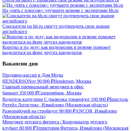
На «пять с плюсом»: улучшите резюме с экспертами hh.ru
Соискатели на hh.ru смогут подтвердить свои знания
английского
Коротко и по делу: как видеоролик в резюме поможет
выделиться на фоне других кандидатов
Вакансии дня
Продавец-кассир в Дом Моды
HENDERSON
от
90 000
₽
Henderson, Москва
Главный премиальный менеджер в офис
банка
от
350 000
₽
Газпромбанк, Москва
Водитель категории С (развозка товаров)
от
100 000
₽
Бристоль
Ритейл Логистикс, Измайлово (Московская область)
Разнорабочий на стройку
от
90 000
₽
ANCOR, Измайлово
(Московская область)
Менеджер детского фитнеса / Координатор детского
клуба
от
80 000
₽
Территория Фитнеса, Измайлово (Московская