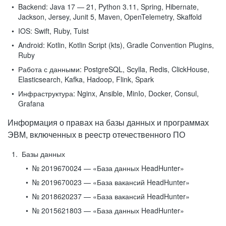
Backend:
Java 17 — 21, Python 3.11, Spring, Hibernate,
Jackson, Jersey, Junit 5, Maven, OpenTelemetry, Skaffold
IOS:
Swift, Ruby, Tuist
Android:
Kotlin, Kotlin Script (kts), Gradle Convention Plugins,
Ruby
Работа с данными:
PostgreSQL, Scylla, Redis, ClickHouse,
Elasticsearch, Kafka, Hadoop, Flink, Spark
Инфраструктура:
Nginx, Ansible, MinIo, Docker, Consul,
Grafana
Информация о правах на базы данных и программах
ЭВМ, включенных в реестр отечественного ПО
Базы данных
№ 2019670024 — «База данных HeadHunter»
№ 2019670023 — «База вакансий HeadHunter»
№ 2018620237 — «База вакансий HeadHunter»
№ 2015621803 — «База данных HeadHunter»