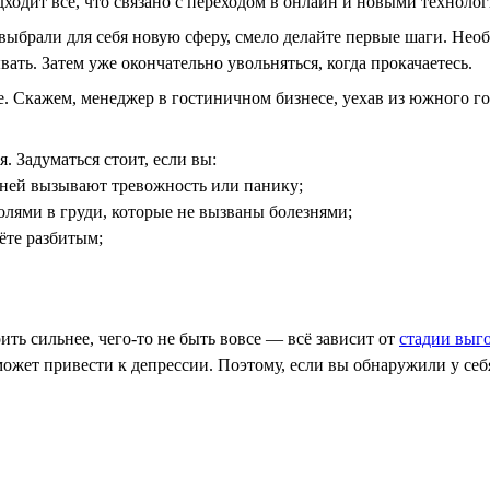
одит всё, что связано с переходом в онлайн и новыми технолог
выбрали для себя новую сферу, смело делайте первые шаги. Нео
ать. Затем уже окончательно увольняться, когда прокачаетесь.
е. Скажем, менеджер в гостиничном бизнесе, уехав из южного г
. Задуматься стоит, если вы:
 ней вызывают тревожность или панику;
олями в груди, которые не вызваны болезнями;
аёте разбитым;
ить сильнее, чего-то не быть вовсе — всё зависит от
стадии выг
 может привести к депрессии. Поэтому, если вы обнаружили у се