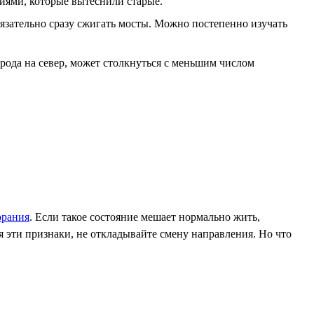
иями, которые вытеснили старые.
бязательно сразу сжигать мосты. Можно постепенно изучать
орода на север, может столкнуться с меньшим числом
орания
. Если такое состояние мешает нормально жить,
бя эти признаки, не откладывайте смену направления. Но что