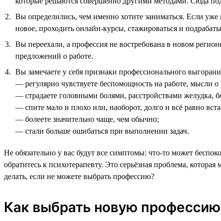
которые решаются совершенно другими методами. Сюда подх
Вы определились, чем именно хотите заниматься. Если уже 
новое, проходить онлайн-курсы, стажироваться и подрабатыв
Вы переехали, а профессия не востребована в новом регион
предложений о работе.
Вы замечаете у себя признаки профессионального выгорания
— регулярно чувствуете беспомощность на работе, мысли о
— страдаете головными болями, расстройствами желудка, б
— спите мало и плохо или, наоборот, долго и всё равно вст
— болеете значительно чаще, чем обычно;
— стали больше ошибаться при выполнении задач.
Не обязательно у вас будут все симптомы: что-то может беспоко
обратитесь к психотерапевту. Это серьёзная проблема, которая
делать, если не можете выбрать профессию?
Как выбрать новую профессию