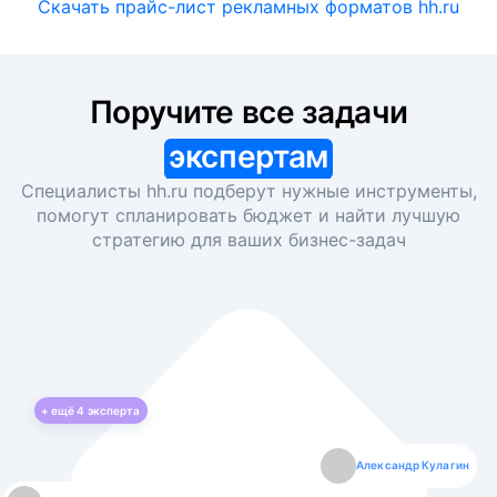
Скачать прайс-лист рекламных форматов hh.ru
Поручите все задачи
экспертам
Специалисты hh.ru подберут нужные инструменты,
помогут спланировать бюджет и найти лучшую
стратегию для ваших
бизнес-задач
+ ещё
4
эксперта
Екатерина Лазаренко
Александр Кулагин
Даниил Макаров
Борис Кашко
Юлия Изоитко