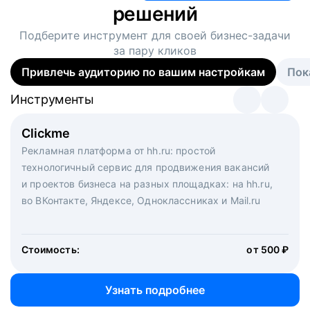
решений
Подберите инструмент для своей
бизнес-задачи
за пару кликов
Привлечь аудиторию по вашим настройкам
Пок
Инструменты
Инструменты
Инструменты
Виртуальный рекрутер
Clickme
Вакансия дня
Массовый подбор под ключ. Решите, сколько
Рекламная платформа от hh.ru: простой
Рекламный формат для вакансий на главной странице
кандидатов и когда вам нужно, и за дело возьмутся
технологичный сервис для продвижения вакансий
hh.ru. Увеличивает количество откликов
маркетологи, рекрутеры и проектные менеджеры
и проектов бизнеса на разных площадках: на hh.ru,
hh.ru с целым набором digital-инструментов
во ВКонтакте, Яндексе, Одноклассниках и Mail.ru
Стоимость:
от 200 000 ₽
Узнать подробнее
Стоимость:
от 500 ₽
Узнать подробнее
Узнать подробнее