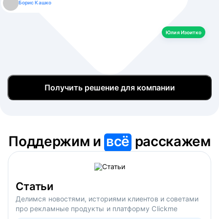
Борис Кашко
Юлия Изоитко
Александр Кулагин
Даниил Макаров
Екатерина Лазаренко
Юлия Изоитко
Получить решение для компании
Поддержим и
всё
расскажем
Статьи
Делимся новостями, историями клиентов и советами
про рекламные продукты и платформу Clickme