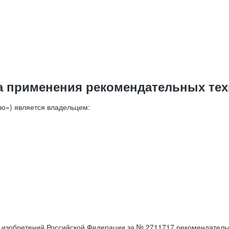
а применения рекомендательных тех
о») является владельцем:
е изобретений Российской Федерации за № 2711717 рекомендатель