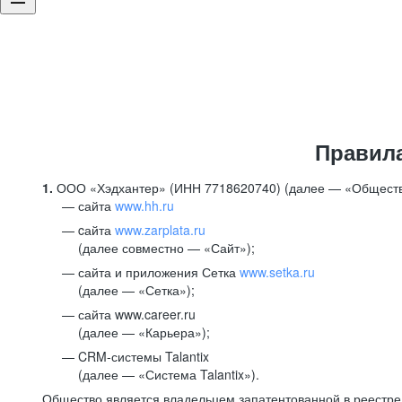
Правил
1.
ООО «Хэдхантер» (ИНН 7718620740) (далее — «Обществ
сайта
www.hh.ru
cайта
www.zarplata.ru
(далее совместно — «Сайт»);
сайта и приложения Сетка
www.setka.ru
(далее — «Сетка»);
сайта www.career.ru
(далее — «Карьера»);
CRM-системы Talantix
(далее — «Система Talantix»).
Общество является владельцем запатентованной в реестр