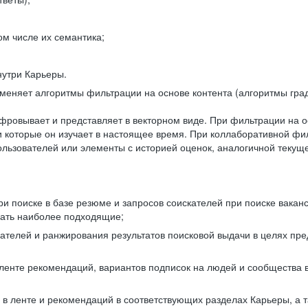
ом числе их семантика;
нутри Карьеры.
еняет алгоритмы фильтрации на основе контента (алгоритмы град
фровывает и представляет в векторном виде. При фильтрации на о
ли которые он изучает в настоящее время. При коллаборативной ф
льзователей или элементы с историей оценок, аналогичной текущ
и поиске в базе резюме и запросов соискателей при поиске вакан
рать наиболее подходящие;
одателей и ранжирования результатов поисковой выдачи в целях п
 ленте рекомендаций, вариантов подписок на людей и сообщества 
 в ленте и рекомендаций в соответствующих разделах Карьеры, а