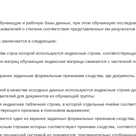
бучающую и рабочую базы данных, при этом обучающие последов
ователей о степени соответствия представленных им результатов 
 заключается в следующем:
ве строк которой используются индексные строки, соответствующ
ия матриц обучающая индексная матрица сжимается с частичной п
аранее заданным формальным признакам сходства, где документы,
ой в качестве исходных данных используются индексные строки д
ователей для документов из обучающей группы;
индексная табличная строка, в которой отдельные ячейки соответ
тствующего признака в поисковом выражении;
ляется один из заранее заданных формальных признаков сходства
ксным строкам которых соответствуют признаки сходства, соотве
е решающей системой из документов, предварительно отобранных 