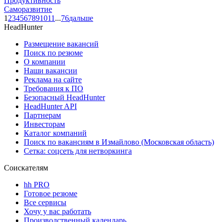
Продуктивность
Саморазвитие
1
2
3
4
5
6
7
8
9
10
11
...
76
дальше
HeadHunter
Размещение вакансий
Поиск по резюме
О компании
Наши вакансии
Реклама на сайте
Требования к ПО
Безопасный HeadHunter
HeadHunter API
Партнерам
Инвесторам
Каталог компаний
Поиск по вакансиям в Измайлово (Московская область)
Сетка: соцсеть для нетворкинга
Соискателям
hh PRO
Готовое резюме
Все сервисы
Хочу у вас работать
Производственный календарь