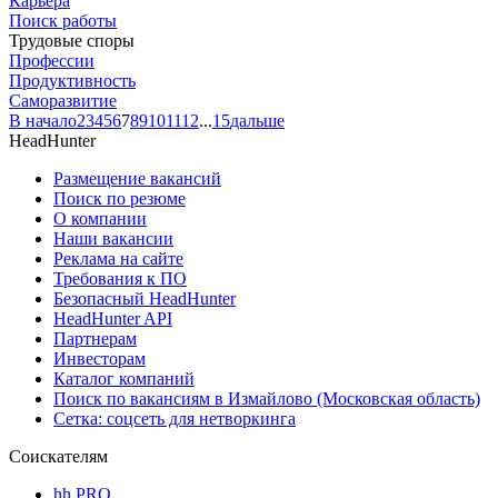
Карьера
Поиск работы
Трудовые споры
Профессии
Продуктивность
Саморазвитие
В начало
2
3
4
5
6
7
8
9
10
11
12
...
15
дальше
HeadHunter
Размещение вакансий
Поиск по резюме
О компании
Наши вакансии
Реклама на сайте
Требования к ПО
Безопасный HeadHunter
HeadHunter API
Партнерам
Инвесторам
Каталог компаний
Поиск по вакансиям в Измайлово (Московская область)
Сетка: соцсеть для нетворкинга
Соискателям
hh PRO