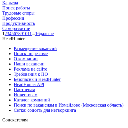
Карьера
Поиск работы
Трудовые споры
Профессии
Продуктивность
Саморазвитие
1
2
3
4
5
6
7
8
9
10
11
...
16
дальше
HeadHunter
Размещение вакансий
Поиск по резюме
О компании
Наши вакансии
Реклама на сайте
Требования к ПО
Безопасный HeadHunter
HeadHunter API
Партнерам
Инвесторам
Каталог компаний
Поиск по вакансиям в Измайлово (Московская область)
Сетка: соцсеть для нетворкинга
Соискателям