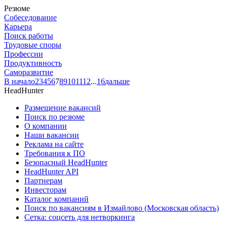
Резюме
Собеседование
Карьера
Поиск работы
Трудовые споры
Профессии
Продуктивность
Саморазвитие
В начало
2
3
4
5
6
7
8
9
10
11
12
...
16
дальше
HeadHunter
Размещение вакансий
Поиск по резюме
О компании
Наши вакансии
Реклама на сайте
Требования к ПО
Безопасный HeadHunter
HeadHunter API
Партнерам
Инвесторам
Каталог компаний
Поиск по вакансиям в Измайлово (Московская область)
Сетка: соцсеть для нетворкинга