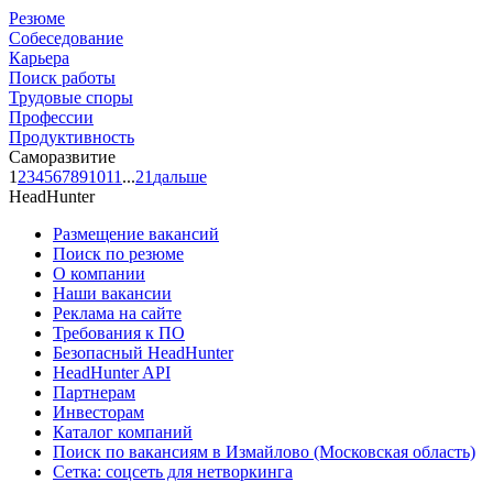
Резюме
Собеседование
Карьера
Поиск работы
Трудовые споры
Профессии
Продуктивность
Саморазвитие
1
2
3
4
5
6
7
8
9
10
11
...
21
дальше
HeadHunter
Размещение вакансий
Поиск по резюме
О компании
Наши вакансии
Реклама на сайте
Требования к ПО
Безопасный HeadHunter
HeadHunter API
Партнерам
Инвесторам
Каталог компаний
Поиск по вакансиям в Измайлово (Московская область)
Сетка: соцсеть для нетворкинга