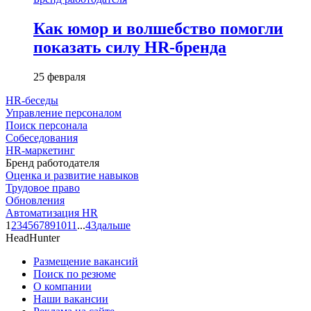
Как юмор и волшебство помогли
показать силу HR-бренда
25 февраля
HR-беседы
Управление персоналом
Поиск персонала
Собеседования
HR-маркетинг
Бренд работодателя
Оценка и развитие навыков
Трудовое право
Обновления
Автоматизация HR
1
2
3
4
5
6
7
8
9
10
11
...
43
дальше
HeadHunter
Размещение вакансий
Поиск по резюме
О компании
Наши вакансии