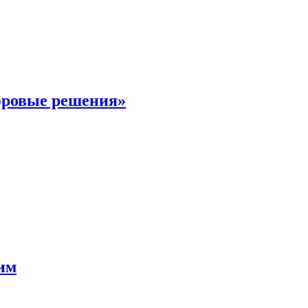
фровые решения»
мим