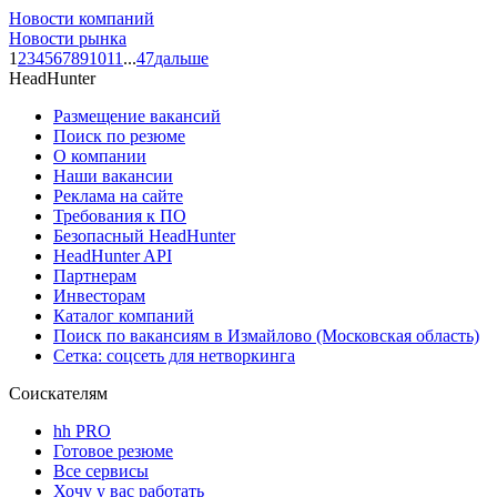
Новости компаний
Новости рынка
1
2
3
4
5
6
7
8
9
10
11
...
47
дальше
HeadHunter
Размещение вакансий
Поиск по резюме
О компании
Наши вакансии
Реклама на сайте
Требования к ПО
Безопасный HeadHunter
HeadHunter API
Партнерам
Инвесторам
Каталог компаний
Поиск по вакансиям в Измайлово (Московская область)
Сетка: соцсеть для нетворкинга
Соискателям
hh PRO
Готовое резюме
Все сервисы
Хочу у вас работать