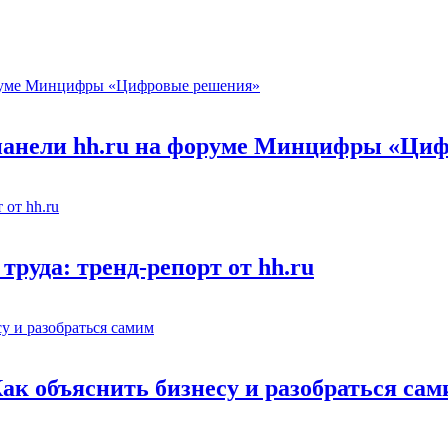
 панели hh.ru на форуме Минцифры «Ци
труда: тренд-репорт от hh.ru
Как объяснить бизнесу и разобраться са