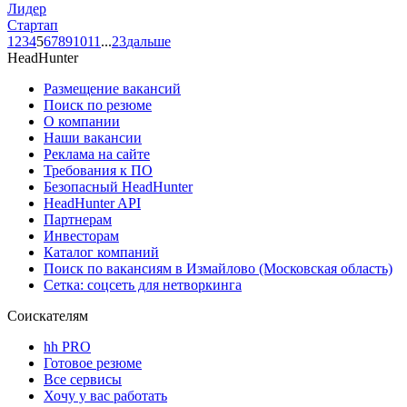
Лидер
Стартап
1
2
3
4
5
6
7
8
9
10
11
...
23
дальше
HeadHunter
Размещение вакансий
Поиск по резюме
О компании
Наши вакансии
Реклама на сайте
Требования к ПО
Безопасный HeadHunter
HeadHunter API
Партнерам
Инвесторам
Каталог компаний
Поиск по вакансиям в Измайлово (Московская область)
Сетка: соцсеть для нетворкинга
Соискателям
hh PRO
Готовое резюме
Все сервисы
Хочу у вас работать