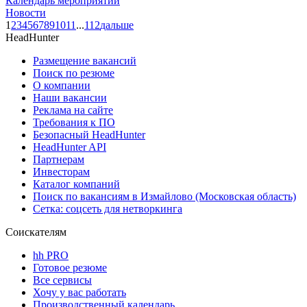
Календарь мероприятий
Новости
1
2
3
4
5
6
7
8
9
10
11
...
112
дальше
HeadHunter
Размещение вакансий
Поиск по резюме
О компании
Наши вакансии
Реклама на сайте
Требования к ПО
Безопасный HeadHunter
HeadHunter API
Партнерам
Инвесторам
Каталог компаний
Поиск по вакансиям в Измайлово (Московская область)
Сетка: соцсеть для нетворкинга
Соискателям
hh PRO
Готовое резюме
Все сервисы
Хочу у вас работать
Производственный календарь