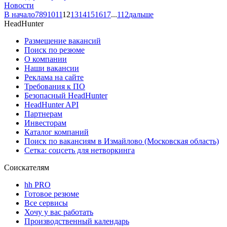
Новости
В начало
7
8
9
10
11
12
13
14
15
16
17
...
112
дальше
HeadHunter
Размещение вакансий
Поиск по резюме
О компании
Наши вакансии
Реклама на сайте
Требования к ПО
Безопасный HeadHunter
HeadHunter API
Партнерам
Инвесторам
Каталог компаний
Поиск по вакансиям в Измайлово (Московская область)
Сетка: соцсеть для нетворкинга
Соискателям
hh PRO
Готовое резюме
Все сервисы
Хочу у вас работать
Производственный календарь