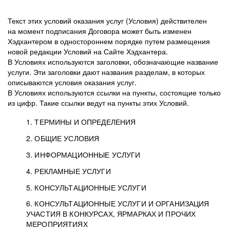
Текст этих условий оказания услуг (Условия) действителен
на момент подписания Договора может быть изменен
Хэдхантером в одностороннем порядке путем размещения
новой редакции Условий на Сайте Хэдхантера.
В Условиях используются заголовки, обозначающие название
услуги. Эти заголовки дают названия разделам, в которых
описываются условия оказания услуг.
В Условиях используются ссылки на пункты, состоящие только
из цифр. Такие ссылки ведут на пункты этих Условий.
1. ТЕРМИНЫ И ОПРЕДЕЛЕНИЯ
2. ОБЩИЕ УСЛОВИЯ
3. ИНФОРМАЦИОННЫЕ УСЛУГИ
1.1. Хэдхантер, или
Хэдхантер, ООО
4. РЕКЛАМНЫЕ УСЛУГИ
HeadHunter, или
«Хэдхантер», ИНН
2.1. Типы и статусы регистрации
5. КОНСУЛЬТАЦИОННЫЕ УСЛУГИ
Исполнитель
7718620740, адрес:
Типы регистрации
3.1. Предоставление доступа к базе данных
2.2. Активация услуг
6. КОНСУЛЬТАЦИОННЫЕ УСЛУГИ И ОРГАНИЗАЦИЯ
125047, г. Москва,
резюме с предложениями Соискателей
Описание и активация
УЧАСТИЯ В КОНКУРСАХ, ЯРМАРКАХ И ПРОЧИХ
2.1.1. Заказчику может быть присвоен один
4.0. Общие условия оказания рекламных услуг
внутригородская
о трудоустройстве с возможностью просмотра
МЕРОПРИЯТИЯХ
из Типов регистраций.
территория
4.0.1. Хэдхантер оказывает Заказчику услугу