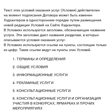
Текст этих условий оказания услуг (Условия) действителен
на момент подписания Договора может быть изменен
Хэдхантером в одностороннем порядке путем размещения
новой редакции Условий на Сайте Хэдхантера.
В Условиях используются заголовки, обозначающие название
услуги. Эти заголовки дают названия разделам, в которых
описываются условия оказания услуг.
В Условиях используются ссылки на пункты, состоящие только
из цифр. Такие ссылки ведут на пункты этих Условий.
1. ТЕРМИНЫ И ОПРЕДЕЛЕНИЯ
2. ОБЩИЕ УСЛОВИЯ
3. ИНФОРМАЦИОННЫЕ УСЛУГИ
1.1. Хэдхантер, или
Хэдхантер, ООО
4. РЕКЛАМНЫЕ УСЛУГИ
HeadHunter, или
«Хэдхантер», ИНН
2.1. Типы и статусы регистрации
5. КОНСУЛЬТАЦИОННЫЕ УСЛУГИ
Исполнитель
7718620740, адрес:
Типы регистрации
3.1. Предоставление доступа к базе данных
2.2. Активация услуг
6. КОНСУЛЬТАЦИОННЫЕ УСЛУГИ И ОРГАНИЗАЦИЯ
125047, г. Москва,
резюме с предложениями Соискателей
Описание и активация
УЧАСТИЯ В КОНКУРСАХ, ЯРМАРКАХ И ПРОЧИХ
2.1.1. Заказчику может быть присвоен один
4.0. Общие условия оказания рекламных услуг
внутригородская
о трудоустройстве с возможностью просмотра
МЕРОПРИЯТИЯХ
из Типов регистраций.
территория
4.0.1. Хэдхантер оказывает Заказчику услугу