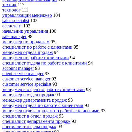
техник
117
технолог
111
управляющий менеджер
104
sales specialist
102
ассистент
102
начальник управления
100
sale manager
98
менеджер по продажам
95
специалист по работе с клиентами
95
менеджер отдела продаж
94
менеджер по работе с клиентами
94
специалист отдела по работе с клиентами
94
account manager
93
client service manager
93
customer service manager
93
customer service specialist
93
менеджер в отдел по работе с клиентами
93
менеджер в отдел продаж
93
менеджер департамента продаж
93
менеджер отдела по работе с клиентами
93
менеджер отдела продаж по работе с клиентами
93
специалист в отдел продаж
93
специалист департамента продаж
93
специалист отдела продаж
93
специалист по продажам
93