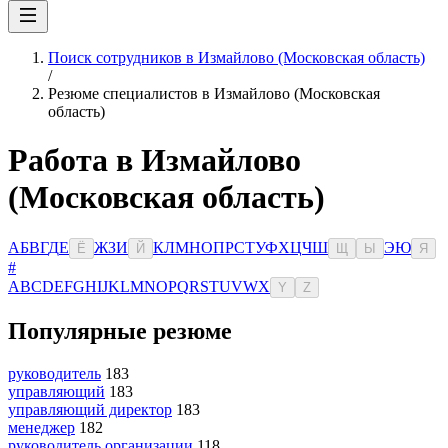
Поиск сотрудников в Измайлово (Московская область)
/
Резюме специалистов в Измайлово (Московская
область)
Работа в Измайлово
(Московская область)
А
Б
В
Г
Д
Е
Ж
З
И
К
Л
М
Н
О
П
Р
С
Т
У
Ф
Х
Ц
Ч
Ш
Э
Ю
Ё
Й
Щ
Ы
Я
#
A
B
C
D
E
F
G
H
I
J
K
L
M
N
O
P
Q
R
S
T
U
V
W
X
Y
Z
Популярные резюме
руководитель
183
управляющий
183
управляющий директор
183
менеджер
182
руководитель организации
118