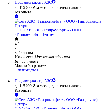
Продавец-кассир АЗС
до
115 000
₽
за месяц,
до вычета налогов
Без опыта
ООО
Сеть АЗС «Газпромнефть» / ООО
«Газпромнефть-Центр»
4.0
•
894
отзыва
Измайлово (Московская область)
Битца
и еще
1
Можно без резюме
Откликнуться
Продавец-кассир АЗС
до
115 000
₽
за месяц,
до вычета налогов
Без опыта
ООО
Сеть АЗС «Газпромнефть» / ООО