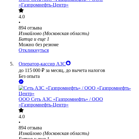
«Газпромнефть-Центр»
4.0
•
894
отзыва
Измайлово (Московская область)
Битца
и еще
1
Можно без резюме
Откликнуться
Оператор-кассир АЗС
до
115 000
₽
за месяц,
до вычета налогов
Без опыта
ООО
Сеть АЗС «Газпромнефть» / ООО
«Газпромнефть-Центр»
4.0
•
894
отзыва
Измайлово (Московская область)
Битца
и еще
1