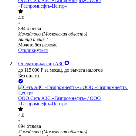
ООО
Сеть АЗС «Газпромнефть» / ООО
«Газпромнефть-Центр»
4.0
•
894
отзыва
Измайлово (Московская область)
Битца
и еще
1
Можно без резюме
Откликнуться
Оператор-кассир АЗС
до
115 000
₽
за месяц,
до вычета налогов
Без опыта
ООО
Сеть АЗС «Газпромнефть» / ООО
«Газпромнефть-Центр»
4.0
•
894
отзыва
Измайлово (Московская область)