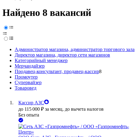
Найдено 8 вакансий
Администратор магазина, администратор торгового зала
Директор магазина, директор сети магазинов
Категорийный менеджер
Мерчандайзер
Продавец-консультант, продавец-кассир
8
Промоутер
Супервайзер
Товаровед
Кассир АЗС
до
115 000
₽
за месяц,
до вычета налогов
Без опыта