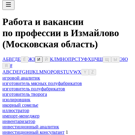
Работа и вакансии
по профессии в Измайлово
(Московская область)
А
Б
В
Г
Д
Е
Ж
З
К
Л
М
Н
О
П
Р
С
Т
У
Ф
Х
Ц
Ч
Ш
Э
Ю
Ё
И
Й
Щ
Ы
#
Я
A
B
C
D
E
F
G
H
I
J
K
L
M
N
O
P
Q
R
S
T
U
V
W
X
Y
Z
игровой аналитик
изготовитель мясных полуфабрикатов
изготовитель полуфабрикатов
изготовитель творога
изолировщик
икорный сомелье
иллюстратор
импорт-менеджер
инвентаризатор
инвестиционный аналитик
инвестиционный консультант
1