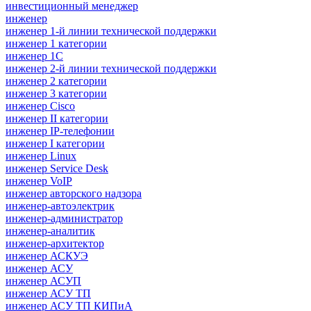
инвестиционный менеджер
инженер
инженер 1-й линии технической поддержки
инженер 1 категории
инженер 1С
инженер 2-й линии технической поддержки
инженер 2 категории
инженер 3 категории
инженер Cisco
инженер II категории
инженер IP-телефонии
инженер I категории
инженер Linux
инженер Service Desk
инженер VoIP
инженер авторского надзора
инженер-автоэлектрик
инженер-администратор
инженер-аналитик
инженер-архитектор
инженер АСКУЭ
инженер АСУ
инженер АСУП
инженер АСУ ТП
инженер АСУ ТП КИПиА