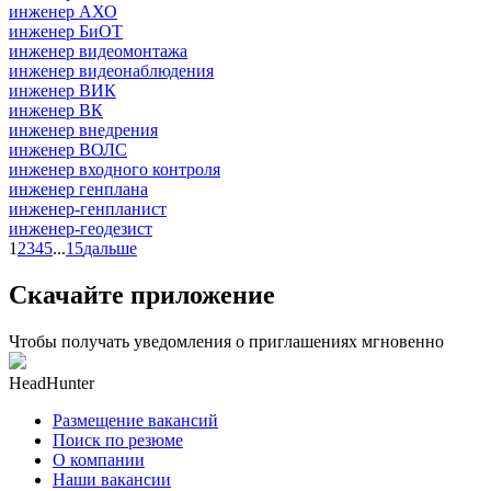
инженер АХО
инженер БиОТ
инженер видеомонтажа
инженер видеонаблюдения
инженер ВИК
инженер ВК
инженер внедрения
инженер ВОЛС
инженер входного контроля
инженер генплана
инженер-генпланист
инженер-геодезист
1
2
3
4
5
...
15
дальше
Скачайте приложение
Чтобы получать уведомления о приглашениях мгновенно
HeadHunter
Размещение вакансий
Поиск по резюме
О компании
Наши вакансии