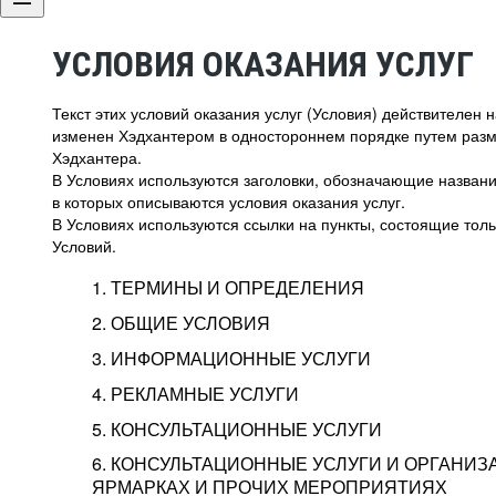
УСЛОВИЯ ОКАЗАНИЯ УСЛУГ
Текст этих условий оказания услуг (Условия) действителен
изменен Хэдхантером в одностороннем порядке путем раз
Хэдхантера.
В Условиях используются заголовки, обозначающие название
в которых описываются условия оказания услуг.
В Условиях используются ссылки на пункты, состоящие тольк
Условий.
1. ТЕРМИНЫ И ОПРЕДЕЛЕНИЯ
2. ОБЩИЕ УСЛОВИЯ
3. ИНФОРМАЦИОННЫЕ УСЛУГИ
1.1. Хэдхантер, или
Хэдхантер, ООО «Хэдх
4. РЕКЛАМНЫЕ УСЛУГИ
HeadHunter, или
г. Москва, внутригор
2.1. Типы и статусы регистрации
5. КОНСУЛЬТАЦИОННЫЕ УСЛУГИ
Исполнитель
Тверской,
2-я
Брестска
Типы регистрации
3.1. Предоставление доступа к базе данн
2.2. Активация услуг
6. КОНСУЛЬТАЦИОННЫЕ УСЛУГИ И ОРГАНИЗ
о трудоустройстве с возможностью просмо
Описание и активация
ЯРМАРКАХ И ПРОЧИХ МЕРОПРИЯТИЯХ
Хэдхантер — администра
2.1.1. Заказчику может быть присвоен один
4.0. Общие условия оказания рекламных ус