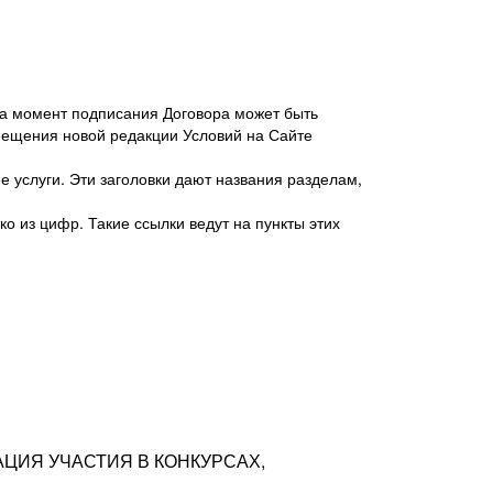
 на момент подписания Договора может быть
мещения новой редакции Условий на Сайте
 услуги. Эти заголовки дают названия разделам,
о из цифр. Такие ссылки ведут на пункты этих
антер», ИНН 7718620740, адрес: 125047,
одская территория Муниципальный округ
я улица, дом 48, помещ. 25
ых резюме с предложениями Соискателей
АЦИЯ УЧАСТИЯ В КОНКУРСАХ,
тра контактной информации Соискателя
тор сайтов: hh.ru, talantix.ru и других
 из Типов регистраций.
луг